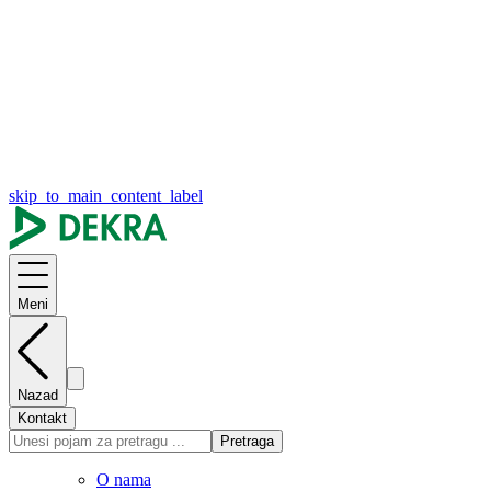
skip_to_main_content_label
Meni
Nazad
Kontakt
Pretraga
O nama