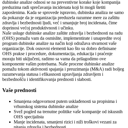
dubinske analize odnosi se na preventivne korake koje kompanija
preduzima radi sprečavanja incidenata koji bi mogli štetiti
zaposlenima. Kada se sprovede ispravno, dubinska analiza ne samo
da pokazuje da je organizacija preduzela razumne mere za zaštitu
zdravlja i bezbednosti ljudi, već i smanjuje broj incidenata, čime
doprinosi većoj produktivnosti i učinku.
Naše usluge dubinske analize zaštite zdravlja i bezbednosti na radu
(OHS) pomažu vam da osmislite, implementirate i unapredite svoj
program dubinske analize na način koji odražava stvarnost vaše
organizacije. Dok osnovni elementi kao što su dobro definisane
OHS prakse i procedure, dokumentacija, edukacija i praćenje
moraju biti uključeni, radimo sa vama da prilagodimo ove
komponente vašim potrebama. Naše procene dubinske analize
pomažu tokom aktivnosti spajanja i preuzimanja (M&A) radi boljeg
razumevanja statusa i efikasnosti upravljanja zdravljem i
bezbednošću i identifikovanja prednosti i slabosti.
Vaše prednosti
Smanjena odgovornost putem usklađenosti sa propisima i
vrhunskog sistema dubinske analize
Svež pogled na trenutne politike vaše kompanije od iskusnih
OHS specijalista
Manje incidenata, smanjeni rizici i niži troškovi vezani za
pitanja zdravlja i bezbednosti