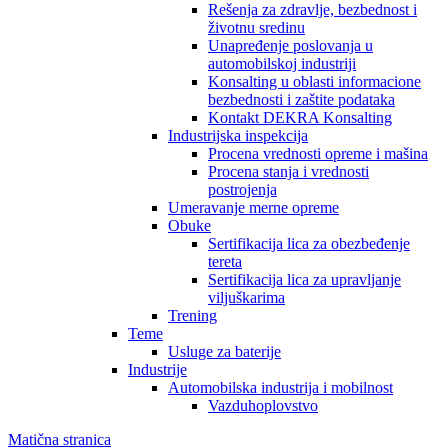
Rešenja za zdravlje, bezbednost i
životnu sredinu
Unapređenje poslovanja u
automobilskoj industriji
Konsalting u oblasti informacione
bezbednosti i zaštite podataka
Kontakt DEKRA Konsalting
Industrijska inspekcija
Procena vrednosti opreme i mašina
Procena stanja i vrednosti
postrojenja
Umeravanje merne opreme
Obuke
Sertifikacija lica za obezbeđenje
tereta
Sertifikacija lica za upravljanje
viljuškarima
Trening
Teme
Usluge za baterije
Industrije
Automobilska industrija i mobilnost
Vazduhoplovstvo
Matična stranica