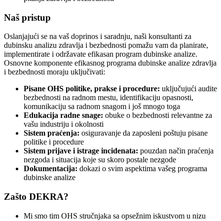
Naš pristup
Oslanjajući se na vaš doprinos i saradnju, naši konsultanti za
dubinsku analizu zdravlja i bezbednosti pomažu vam da planirate,
implementirate i održavate efikasan program dubinske analize.
Osnovne komponente efikasnog programa dubinske analize zdravlja
i bezbednosti moraju uključivati:
Pisane OHS politike, prakse i procedure:
uključujući audite
bezbednosti na radnom mestu, identifikaciju opasnosti,
komunikaciju sa radnom snagom i još mnogo toga
Edukacija radne snage:
obuke o bezbednosti relevantne za
vašu industriju i okolnosti
Sistem praćenja:
osiguravanje da zaposleni poštuju pisane
politike i procedure
Sistem prijave i istrage incidenata:
pouzdan način praćenja
nezgoda i situacija koje su skoro postale nezgode
Dokumentacija:
dokazi o svim aspektima vašeg programa
dubinske analize
Zašto DEKRA?
Mi smo tim OHS stručnjaka sa opsežnim iskustvom u nizu