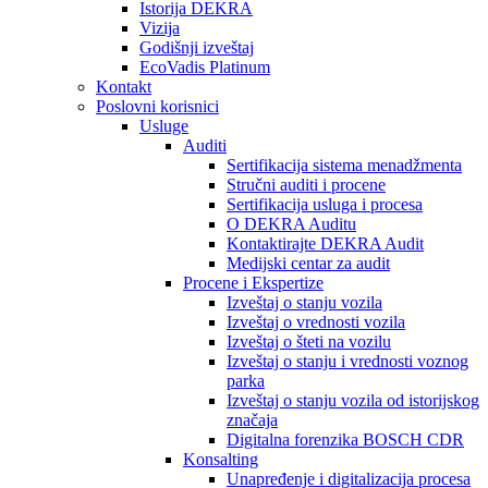
Istorija DEKRA
Vizija
Godišnji izveštaj
EcoVadis Platinum
Kontakt
Poslovni korisnici
Usluge
Auditi
Sertifikacija sistema menadžmenta
Stručni auditi i procene
Sertifikacija usluga i procesa
O DEKRA Auditu
Kontaktirajte DEKRA Audit
Medijski centar za audit
Procene i Ekspertize
Izveštaj o stanju vozila
Izveštaj o vrednosti vozila
Izveštaj o šteti na vozilu
Izveštaj o stanju i vrednosti voznog
parka
Izveštaj o stanju vozila od istorijskog
značaja
Digitalna forenzika BOSCH CDR
Konsalting
Unapređenje i digitalizacija procesa