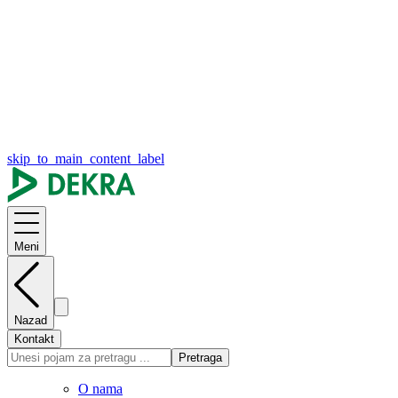
skip_to_main_content_label
Meni
Nazad
Kontakt
Pretraga
O nama