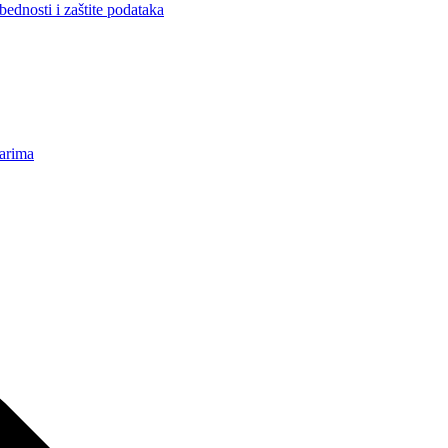
ednosti i zaštite podataka
karima