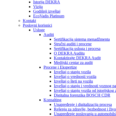
Istorija DEKRA
Vizija
Godišnji izveštaj
EcoVadis Platinum
Kontakt
Poslovni korisnici
Usluge
Auditi
Sertifikacija sistema menadžmenta
Stručni auditi i procene
Sertifikacija usluga i procesa
O DEKRA Auditu
Kontaktirajte DEKRA Audit
Medijski centar za audit
Procene i Ekspertize
Izveštaj o stanju vozila
Izveštaj o vrednosti vozila
Izveštaj o šteti na vozilu
Izveštaj o stanju i vrednosti voznog p
Izveštaj o stanju vozila od istorijskog
Digitalna forenzika BOSCH CDR
Konsalting
Unapređenje i digitalizacija procesa
Rešenja za zdravlje, bezbednost i živ
Unapređenje poslovanja u automobilsko