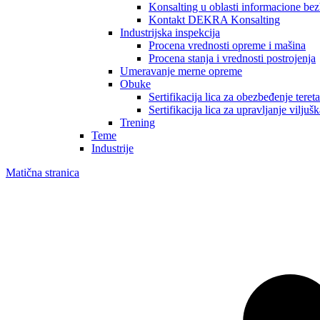
Konsalting u oblasti informacione bezb
Kontakt DEKRA Konsalting
Industrijska inspekcija
Procena vrednosti opreme i mašina
Procena stanja i vrednosti postrojenja
Umeravanje merne opreme
Obuke
Sertifikacija lica za obezbeđenje tereta
Sertifikacija lica za upravljanje viljuš
Trening
Teme
Industrije
Matična stranica