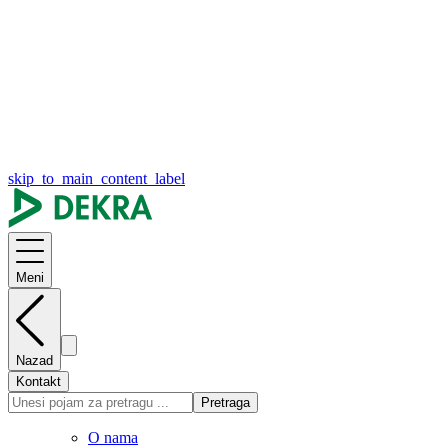
skip_to_main_content_label
Meni
Nazad
Kontakt
Pretraga
O nama