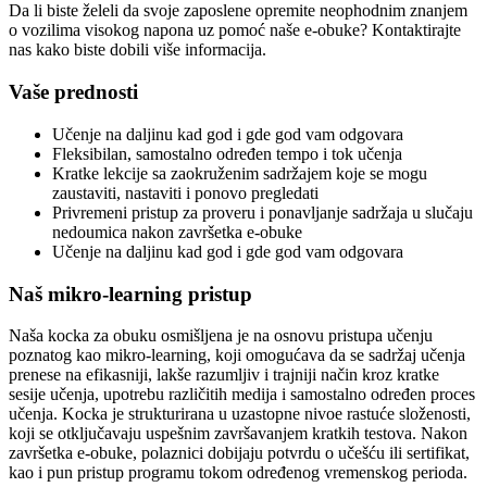
Da li biste želeli da svoje zaposlene opremite neophodnim znanjem
o vozilima visokog napona uz pomoć naše e-obuke? Kontaktirajte
nas kako biste dobili više informacija.
Vaše prednosti
Učenje na daljinu kad god i gde god vam odgovara
Fleksibilan, samostalno određen tempo i tok učenja
Kratke lekcije sa zaokruženim sadržajem koje se mogu
zaustaviti, nastaviti i ponovo pregledati
Privremeni pristup za proveru i ponavljanje sadržaja u slučaju
nedoumica nakon završetka e-obuke
Učenje na daljinu kad god i gde god vam odgovara
Naš mikro-learning pristup
Naša kocka za obuku osmišljena je na osnovu pristupa učenju
poznatog kao mikro-learning, koji omogućava da se sadržaj učenja
prenese na efikasniji, lakše razumljiv i trajniji način kroz kratke
sesije učenja, upotrebu različitih medija i samostalno određen proces
učenja. Kocka je strukturirana u uzastopne nivoe rastuće složenosti,
koji se otključavaju uspešnim završavanjem kratkih testova. Nakon
završetka e-obuke, polaznici dobijaju potvrdu o učešću ili sertifikat,
kao i pun pristup programu tokom određenog vremenskog perioda.