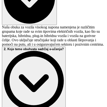
Naša obuka za vozila visokog napona namenjena je različitim
grupama koje rade sa svim tipovima električnih vozila, kao što su
baterijska, hibridna, plug-in hibridna vozila i vozila na gorivne
ćelije. Ovo uključuje stručnjake koji rade u oblasti šlepovanja i
pomoći na putu, ali i u osiguravajućem sektoru i pozivnim centrima.
2. Koje teme obuhvata sadržaj e-učenja?