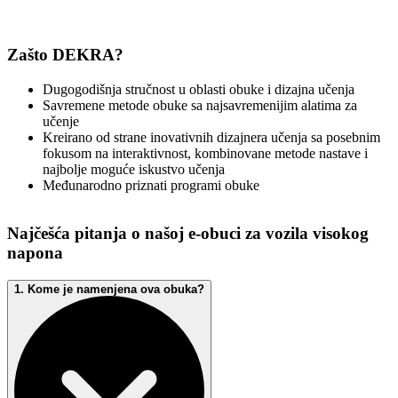
Zašto DEKRA?
Dugogodišnja stručnost u oblasti obuke i dizajna učenja
Savremene metode obuke sa najsavremenijim alatima za
učenje
Kreirano od strane inovativnih dizajnera učenja sa posebnim
fokusom na interaktivnost, kombinovane metode nastave i
najbolje moguće iskustvo učenja
Međunarodno priznati programi obuke
Najčešća pitanja o našoj e-obuci za vozila visokog
napona
1. Kome je namenjena ova obuka?