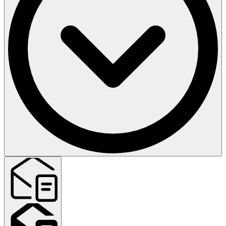
Da, naše responzivno rešenje prilagođava se svakom uređaju i
dostupno je u verzijama za nizak i visok internet protok. Videćete
obaveštenje koje vas informiše da li određena lekcija zahteva jaču
internet konekciju.