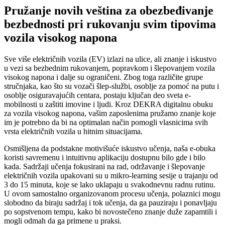
Pružanje novih veština za obezbeđivanje
bezbednosti pri rukovanju svim tipovima
vozila visokog napona
Sve više električnih vozila (EV) izlazi na ulice, ali znanje i iskustvo
u vezi sa bezbednim rukovanjem, popravkom i šlepovanjem vozila
visokog napona i dalje su ograničeni. Zbog toga različite grupe
stručnjaka, kao što su vozači šlep-službi, osoblje za pomoć na putu i
osoblje osiguravajućih centara, postaju ključan deo sveta e-
mobilnosti u zaštiti imovine i ljudi. Kroz DEKRA digitalnu obuku
za vozila visokog napona, vašim zaposlenima pružamo znanje koje
im je potrebno da bi na optimalan način pomogli vlasnicima svih
vrsta električnih vozila u hitnim situacijama.
Osmišljena da podstakne motivišuće iskustvo učenja, naša e-obuka
koristi savremenu i intuitivnu aplikaciju dostupnu bilo gde i bilo
kada. Sadržaji učenja fokusirani na rad, održavanje i šlepovanje
električnih vozila upakovani su u mikro-learning sesije u trajanju od
3 do 15 minuta, koje se lako uklapaju u svakodnevnu radnu rutinu.
U ovom samostalno organizovanom procesu učenja, polaznici mogu
slobodno da biraju sadržaj i tok učenja, da ga pauziraju i ponavljaju
po sopstvenom tempu, kako bi novostečeno znanje duže zapamtili i
mogli odmah da ga primene u praksi.