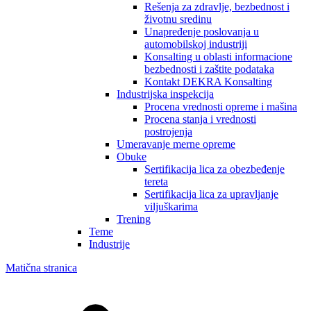
Rešenja za zdravlje, bezbednost i
životnu sredinu
Unapređenje poslovanja u
automobilskoj industriji
Konsalting u oblasti informacione
bezbednosti i zaštite podataka
Kontakt DEKRA Konsalting
Industrijska inspekcija
Procena vrednosti opreme i mašina
Procena stanja i vrednosti
postrojenja
Umeravanje merne opreme
Obuke
Sertifikacija lica za obezbeđenje
tereta
Sertifikacija lica za upravljanje
viljuškarima
Trening
Teme
Industrije
Matična stranica