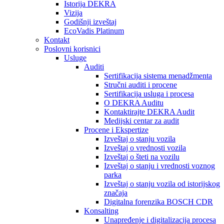
Istorija DEKRA
Vizija
Godišnji izveštaj
EcoVadis Platinum
Kontakt
Poslovni korisnici
Usluge
Auditi
Sertifikacija sistema menadžmenta
Stručni auditi i procene
Sertifikacija usluga i procesa
O DEKRA Auditu
Kontaktirajte DEKRA Audit
Medijski centar za audit
Procene i Ekspertize
Izveštaj o stanju vozila
Izveštaj o vrednosti vozila
Izveštaj o šteti na vozilu
Izveštaj o stanju i vrednosti voznog
parka
Izveštaj o stanju vozila od istorijskog
značaja
Digitalna forenzika BOSCH CDR
Konsalting
Unapređenje i digitalizacija procesa