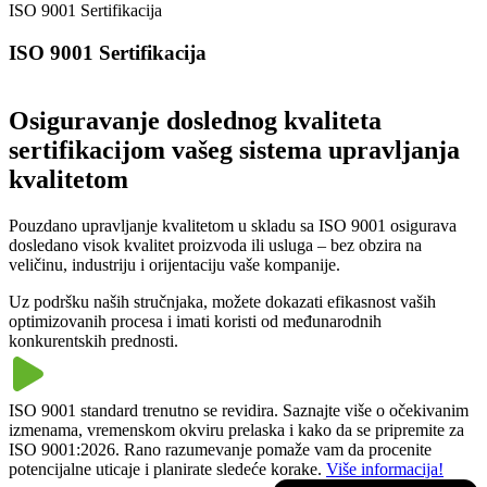
ISO 9001 Sertifikacija
ISO 9001 Sertifikacija
Osiguravanje doslednog kvaliteta
sertifikacijom vašeg sistema upravljanja
kvalitetom
Pouzdano upravljanje kvalitetom u skladu sa ISO 9001 osigurava
dosledano visok kvalitet proizvoda ili usluga – bez obzira na
veličinu, industriju i orijentaciju vaše kompanije.
Uz podršku naših stručnjaka, možete dokazati efikasnost vaših
optimizovanih procesa i imati koristi od međunarodnih
konkurentskih prednosti.
ISO 9001 standard trenutno se revidira. Saznajte više o očekivanim
izmenama, vremenskom okviru prelaska i kako da se pripremite za
ISO 9001:2026. Rano razumevanje pomaže vam da procenite
potencijalne uticaje i planirate sledeće korake.
Više informacija!