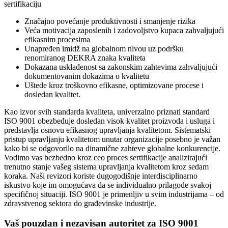
sertifikaciju
Značajno povećanje produktivnosti i smanjenje rizika
Veća motivacija zaposlenih i zadovoljstvo kupaca zahvaljujući
efikasnim procesima
Unapređen imidž na globalnom nivou uz podršku
renomiranog DEKRA znaka kvaliteta
Dokazana usklađenost sa zakonskim zahtevima zahvaljujući
dokumentovanim dokazima o kvalitetu
Uštede kroz troškovno efikasne, optimizovane procese i
dosledan kvalitet.
Kao izvor svih standarda kvaliteta, univerzalno priznati standard
ISO 9001 obezbeđuje dosledan visok kvalitet proizvoda i usluga i
predstavlja osnovu efikasnog upravljanja kvalitetom. Sistematski
pristup upravljanju kvalitetom unutar organizacije posebno je važan
kako bi se odgovorilo na dinamične zahteve globalne konkurencije.
Vodimo vas bezbedno kroz ceo proces sertifikacije analizirajući
trenutno stanje vašeg sistema upravljanja kvalitetom kroz sedam
koraka. Naši revizori koriste dugogodišnje interdisciplinarno
iskustvo koje im omogućava da se individualno prilagode svakoj
specifičnoj situaciji. ISO 9001 je primenljiv u svim industrijama – od
zdravstvenog sektora do građevinske industrije.
Vaš pouzdan i nezavisan autoritet za ISO 9001