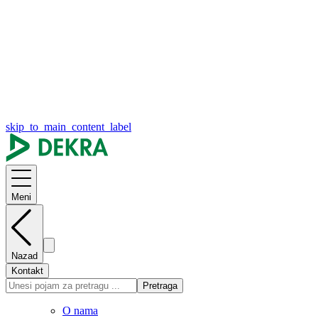
skip_to_main_content_label
Meni
Nazad
Kontakt
Pretraga
O nama