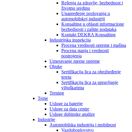
Rešenja za zdravlje, bezbednost i
životnu sredinu
Unapređenje poslovanja u
automobilskoj industriji
Konsalting u oblasti informacione
bezbednosti i zaštite podataka
Kontakt DEKRA Konsalting
Industrijska inspekcija
Procena vrednosti opreme i mašina
Procena stanja i vrednosti
postrojenja
Umeravanje merne opreme
Obuke
Sertifikacija lica za obezbeđenje
tereta
Sertifikacija lica za upravljanje
viljuškarima
Trening
Teme
Usluge za baterije
Usluge za data centre
Usluge dubinske analize
Industrije
Automobilska industrija i mobilnost
Vazduhoplovstvo