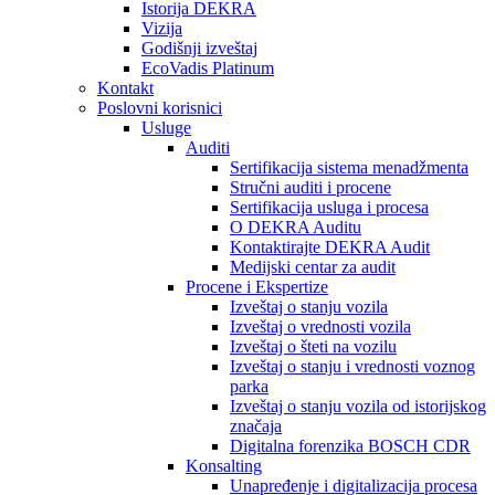
Istorija DEKRA
Vizija
Godišnji izveštaj
EcoVadis Platinum
Kontakt
Poslovni korisnici
Usluge
Auditi
Sertifikacija sistema menadžmenta
Stručni auditi i procene
Sertifikacija usluga i procesa
O DEKRA Auditu
Kontaktirajte DEKRA Audit
Medijski centar za audit
Procene i Ekspertize
Izveštaj o stanju vozila
Izveštaj o vrednosti vozila
Izveštaj o šteti na vozilu
Izveštaj o stanju i vrednosti voznog
parka
Izveštaj o stanju vozila od istorijskog
značaja
Digitalna forenzika BOSCH CDR
Konsalting
Unapređenje i digitalizacija procesa