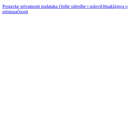
Postavke privatnosti podataka
Opšte odredbe i uslovi
Otisak
Izjava o
pristupačnosti