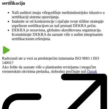
sertifikaciju
Naši auditori imaju višegodišnje međuindustrijsko iskustvo u
sertifikaciji sistema upravljanja.
Istaknite se od konkurencije i ojačajte svoje tržišne strategije
uspešnom sertifikacijom uz naš priznati DEKRA pečat.
DEKRA je nezavisna, globalno akreditovana organizacija.
Kontaktirajte DEKRA da saznate više o našim integrisanim
sertifikacionim rešenjima.
Radoznali ste u vezi sa predstojećim izmenama ISO 9001 i ISO
14001?
Ako želite da saznate više o planiranim revizijama i mogućim
vremenskim okvirima prelaska, slobodno pročitajte naš
članak