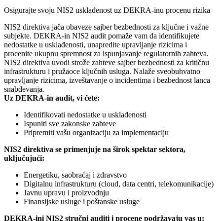
Osigurajte svoju NIS2 usklađenost uz DEKRA-inu procenu rizika
NIS2 direktiva jača obaveze sajber bezbednosti za ključne i važne
subjekte. DEKRA-in NIS2 audit pomaže vam da identifikujete
nedostatke u usklađenosti, unapredite upravljanje rizicima i
procenite ukupnu spremnost za ispunjavanje regulatornih zahteva.
NIS2 direktiva uvodi strože zahteve sajber bezbednosti za kritičnu
infrastrukturu i pružaoce ključnih usluga. Nalaže sveobuhvatno
upravljanje rizicima, izveštavanje o incidentima i bezbednost lanca
snabdevanja.
Uz DEKRA-in audit, vi ćete:
Identifikovati nedostatke u usklađenosti
Ispuniti sve zakonske zahteve
Pripremiti vašu organizaciju za implementaciju
NIS2 direktiva se primenjuje na širok spektar sektora,
uključujući:
Energetiku, saobraćaj i zdravstvo
Digitalnu infrastrukturu (cloud, data centri, telekomunikacije)
Javnu upravu i proizvodnju
Finansijske usluge i poštanske usluge
DEKRA-ini NIS2 stručni auditi i procene podržavaju vas u: