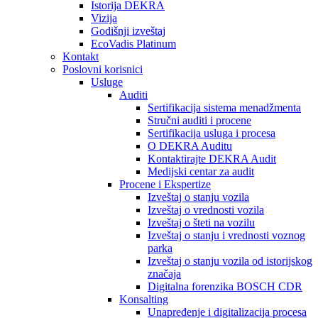
Istorija DEKRA
Vizija
Godišnji izveštaj
EcoVadis Platinum
Kontakt
Poslovni korisnici
Usluge
Auditi
Sertifikacija sistema menadžmenta
Stručni auditi i procene
Sertifikacija usluga i procesa
O DEKRA Auditu
Kontaktirajte DEKRA Audit
Medijski centar za audit
Procene i Ekspertize
Izveštaj o stanju vozila
Izveštaj o vrednosti vozila
Izveštaj o šteti na vozilu
Izveštaj o stanju i vrednosti voznog
parka
Izveštaj o stanju vozila od istorijskog
značaja
Digitalna forenzika BOSCH CDR
Konsalting
Unapređenje i digitalizacija procesa