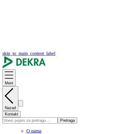
skip_to_main_content_label
Meni
Nazad
Kontakt
Pretraga
O nama