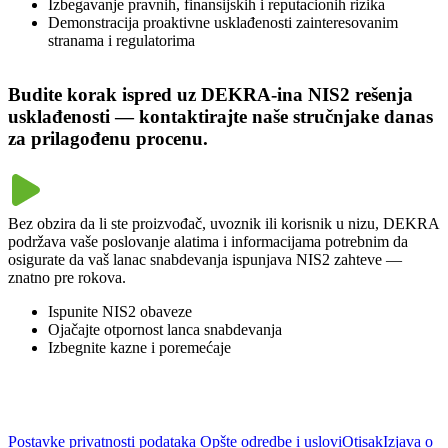
Izbegavanje pravnih, finansijskih i reputacionih rizika
Demonstracija proaktivne usklađenosti zainteresovanim
stranama i regulatorima
‎Budite korak ispred uz DEKRA-ina NIS2 rešenja
usklađenosti — kontaktirajte naše stručnjake danas
za prilagođenu procenu.
Bez obzira da li ste proizvođač, uvoznik ili korisnik u nizu, DEKRA
podržava vaše poslovanje alatima i informacijama potrebnim da
osigurate da vaš lanac snabdevanja ispunjava NIS2 zahteve —
znatno pre rokova.
Ispunite NIS2 obaveze
Ojačajte otpornost lanca snabdevanja
Izbegnite kazne i poremećaje
Postavke privatnosti podataka
Opšte odredbe i uslovi
Otisak
Izjava o