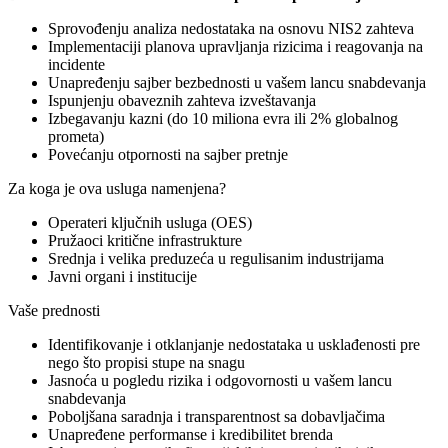
Sprovođenju analiza nedostataka na osnovu NIS2 zahteva
Implementaciji planova upravljanja rizicima i reagovanja na
incidente
Unapređenju sajber bezbednosti u vašem lancu snabdevanja
Ispunjenju obaveznih zahteva izveštavanja
Izbegavanju kazni (do 10 miliona evra ili 2% globalnog
prometa)
Povećanju otpornosti na sajber pretnje
Za koga je ova usluga namenjena?
Operateri ključnih usluga (OES)
Pružaoci kritične infrastrukture
Srednja i velika preduzeća u regulisanim industrijama
Javni organi i institucije
Vaše prednosti
Identifikovanje i otklanjanje nedostataka u usklađenosti pre
nego što propisi stupe na snagu
Jasnoća u pogledu rizika i odgovornosti u vašem lancu
snabdevanja
Poboljšana saradnja i transparentnost sa dobavljačima
Unapređene performanse i kredibilitet brenda