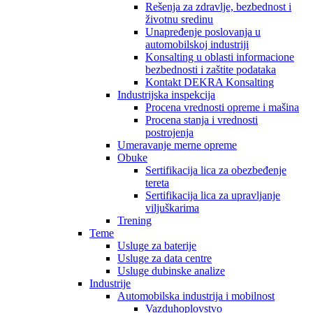
Rešenja za zdravlje, bezbednost i
životnu sredinu
Unapređenje poslovanja u
automobilskoj industriji
Konsalting u oblasti informacione
bezbednosti i zaštite podataka
Kontakt DEKRA Konsalting
Industrijska inspekcija
Procena vrednosti opreme i mašina
Procena stanja i vrednosti
postrojenja
Umeravanje merne opreme
Obuke
Sertifikacija lica za obezbeđenje
tereta
Sertifikacija lica za upravljanje
viljuškarima
Trening
Teme
Usluge za baterije
Usluge za data centre
Usluge dubinske analize
Industrije
Automobilska industrija i mobilnost
Vazduhoplovstvo