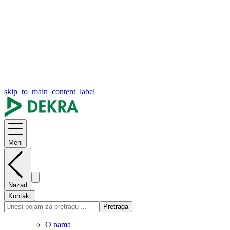
skip_to_main_content_label
Meni
Nazad
Kontakt
Pretraga
O nama