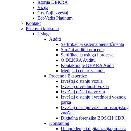
Istorija DEKRA
Vizija
Godišnji izveštaj
EcoVadis Platinum
Kontakt
Poslovni korisnici
Usluge
Auditi
Sertifikacija sistema menadžmenta
Stručni auditi i procene
Sertifikacija usluga i procesa
O DEKRA Auditu
Kontaktirajte DEKRA Audit
Medijski centar za audit
Procene i Ekspertize
Izveštaj o stanju vozila
Izveštaj o vrednosti vozila
Izveštaj o šteti na vozilu
Izveštaj o stanju i vrednosti voznog
parka
Izveštaj o stanju vozila od istorijskog
značaja
Digitalna forenzika BOSCH CDR
Konsalting
Unapređenje i digitalizacija procesa