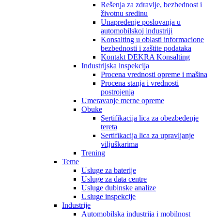
Rešenja za zdravlje, bezbednost i
životnu sredinu
Unapređenje poslovanja u
automobilskoj industriji
Konsalting u oblasti informacione
bezbednosti i zaštite podataka
Kontakt DEKRA Konsalting
Industrijska inspekcija
Procena vrednosti opreme i mašina
Procena stanja i vrednosti
postrojenja
Umeravanje merne opreme
Obuke
Sertifikacija lica za obezbeđenje
tereta
Sertifikacija lica za upravljanje
viljuškarima
Trening
Teme
Usluge za baterije
Usluge za data centre
Usluge dubinske analize
Usluge inspekcije
Industrije
Automobilska industrija i mobilnost