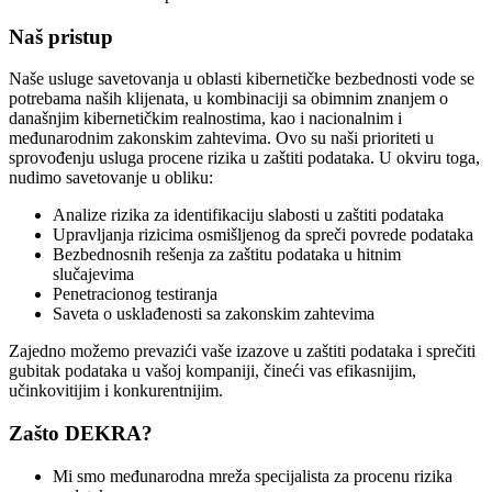
Naš pristup
Naše usluge savetovanja u oblasti kibernetičke bezbednosti vode se
potrebama naših klijenata, u kombinaciji sa obimnim znanjem o
današnjim kibernetičkim realnostima, kao i nacionalnim i
međunarodnim zakonskim zahtevima. Ovo su naši prioriteti u
sprovođenju usluga procene rizika u zaštiti podataka. U okviru toga,
nudimo savetovanje u obliku:
Analize rizika za identifikaciju slabosti u zaštiti podataka
Upravljanja rizicima osmišljenog da spreči povrede podataka
Bezbednosnih rešenja za zaštitu podataka u hitnim
slučajevima
Penetracionog testiranja
Saveta o usklađenosti sa zakonskim zahtevima
Zajedno možemo prevazići vaše izazove u zaštiti podataka i sprečiti
gubitak podataka u vašoj kompaniji, čineći vas efikasnijim,
učinkovitijim i konkurentnijim.
Zašto DEKRA?
Mi smo međunarodna mreža specijalista za procenu rizika