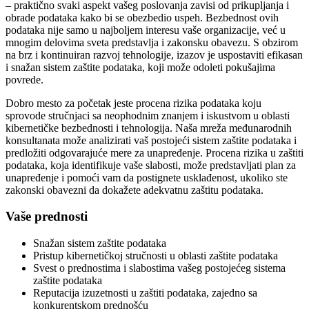
– praktično svaki aspekt vašeg poslovanja zavisi od prikupljanja i
obrade podataka kako bi se obezbedio uspeh. Bezbednost ovih
podataka nije samo u najboljem interesu vaše organizacije, već u
mnogim delovima sveta predstavlja i zakonsku obavezu. S obzirom
na brz i kontinuiran razvoj tehnologije, izazov je uspostaviti efikasan
i snažan sistem zaštite podataka, koji može odoleti pokušajima
povrede.
Dobro mesto za početak jeste procena rizika podataka koju
sprovode stručnjaci sa neophodnim znanjem i iskustvom u oblasti
kibernetičke bezbednosti i tehnologija. Naša mreža međunarodnih
konsultanata može analizirati vaš postojeći sistem zaštite podataka i
predložiti odgovarajuće mere za unapređenje. Procena rizika u zaštiti
podataka, koja identifikuje vaše slabosti, može predstavljati plan za
unapređenje i pomoći vam da postignete usklađenost, ukoliko ste
zakonski obavezni da dokažete adekvatnu zaštitu podataka.
Vaše prednosti
Snažan sistem zaštite podataka
Pristup kibernetičkoj stručnosti u oblasti zaštite podataka
Svest o prednostima i slabostima vašeg postojećeg sistema
zaštite podataka
Reputacija izuzetnosti u zaštiti podataka, zajedno sa
konkurentskom prednošću