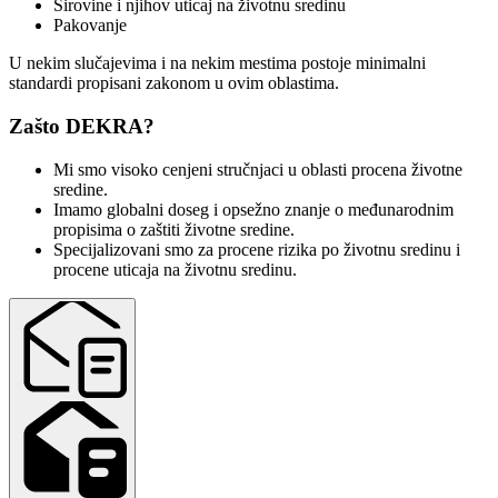
Sirovine i njihov uticaj na životnu sredinu
Pakovanje
U nekim slučajevima i na nekim mestima postoje minimalni
standardi propisani zakonom u ovim oblastima.
Zašto DEKRA?
Mi smo visoko cenjeni stručnjaci u oblasti procena životne
sredine.
Imamo globalni doseg i opsežno znanje o međunarodnim
propisima o zaštiti životne sredine.
Specijalizovani smo za procene rizika po životnu sredinu i
procene uticaja na životnu sredinu.