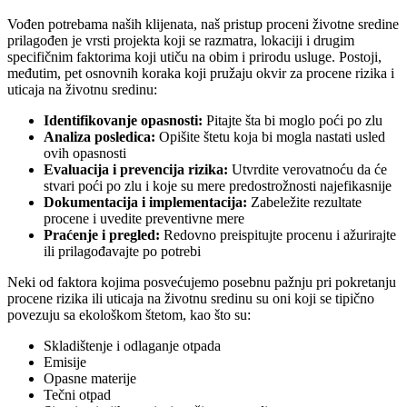
Vođen potrebama naših klijenata, naš pristup proceni životne sredine
prilagođen je vrsti projekta koji se razmatra, lokaciji i drugim
specifičnim faktorima koji utiču na obim i prirodu usluge. Postoji,
međutim, pet osnovnih koraka koji pružaju okvir za procene rizika i
uticaja na životnu sredinu:
Identifikovanje opasnosti:
Pitajte šta bi moglo poći po zlu
Analiza posledica:
Opišite štetu koja bi mogla nastati usled
ovih opasnosti
Evaluacija i prevencija rizika:
Utvrdite verovatnoću da će
stvari poći po zlu i koje su mere predostrožnosti najefikasnije
Dokumentacija i implementacija:
Zabeležite rezultate
procene i uvedite preventivne mere
Praćenje i pregled:
Redovno preispitujte procenu i ažurirajte
ili prilagođavajte po potrebi
Neki od faktora kojima posvećujemo posebnu pažnju pri pokretanju
procene rizika ili uticaja na životnu sredinu su oni koji se tipično
povezuju sa ekološkom štetom, kao što su:
Skladištenje i odlaganje otpada
Emisije
Opasne materije
Tečni otpad