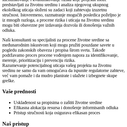
predstavljati za životnu sredinu i analiza njegovog ukupnog
ekološkog uticaja složeni su zadaci koji zahtevaju izuzetnu
stručnost. Istovremeno, razmatranje mogućih posledica poželjno je
iz mnogih razloga, a procene rizika i uticaja na životnu sredinu
mogu biti obavezne pre izdavanja dozvola ili donošenja važnih
odluka.
Naši konsultanti su specijalisti za procene životne sredine sa
međunarodnim iskustvom koji mogu pružiti pouzdane savete u
pogledu zakonskih obaveza i propisa širom sveta. Takođe
podržavamo proces procene vođenjem napora za identifikovanje,
merenje, prioritizaciju i prevenciju rizika.
Razumevanje potencijalnog uticaja vašeg projekta na životnu
sredinu ne samo da vam omogućava da ispunite regulatorne zahteve,
već vam pomaže i da mudro planirate i ulažete i izbegnete skupe
greške.
Vaše prednosti
Usklađenost sa propisima o zaštiti životne sredine
Efikasna alokacija resursa i donošenje informisanih odluka
Pristup stručnosti koja osigurava efikasan proces
Naš pristup