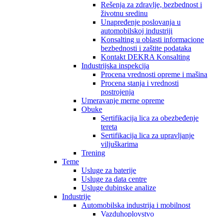
Rešenja za zdravlje, bezbednost i
životnu sredinu
Unapređenje poslovanja u
automobilskoj industriji
Konsalting u oblasti informacione
bezbednosti i zaštite podataka
Kontakt DEKRA Konsalting
Industrijska inspekcija
Procena vrednosti opreme i mašina
Procena stanja i vrednosti
postrojenja
Umeravanje merne opreme
Obuke
Sertifikacija lica za obezbeđenje
tereta
Sertifikacija lica za upravljanje
viljuškarima
Trening
Teme
Usluge za baterije
Usluge za data centre
Usluge dubinske analize
Industrije
Automobilska industrija i mobilnost
Vazduhoplovstvo