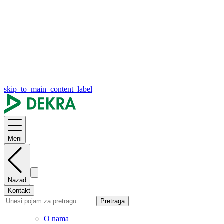
skip_to_main_content_label
Meni
Nazad
Kontakt
Pretraga
O nama