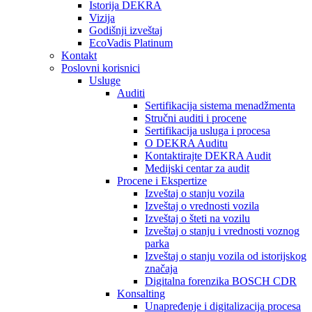
Istorija DEKRA
Vizija
Godišnji izveštaj
EcoVadis Platinum
Kontakt
Poslovni korisnici
Usluge
Auditi
Sertifikacija sistema menadžmenta
Stručni auditi i procene
Sertifikacija usluga i procesa
O DEKRA Auditu
Kontaktirajte DEKRA Audit
Medijski centar za audit
Procene i Ekspertize
Izveštaj o stanju vozila
Izveštaj o vrednosti vozila
Izveštaj o šteti na vozilu
Izveštaj o stanju i vrednosti voznog
parka
Izveštaj o stanju vozila od istorijskog
značaja
Digitalna forenzika BOSCH CDR
Konsalting
Unapređenje i digitalizacija procesa