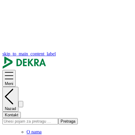
skip_to_main_content_label
Meni
Nazad
Kontakt
Pretraga
O nama