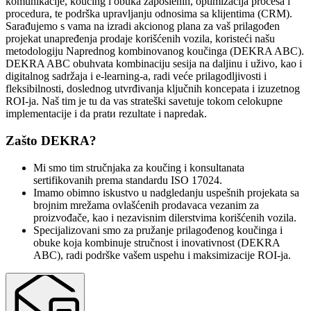
komunikacije, koučing i obuka zaposlenih, optimizacija procesa i
procedura, te podrška upravljanju odnosima sa klijentima (CRM).
Sarađujemo s vama na izradi akcionog plana za vaš prilagođen
projekat unapređenja prodaje korišćenih vozila, koristeći našu
metodologiju Naprednog kombinovanog koučinga (DEKRA ABC).
DEKRA ABC obuhvata kombinaciju sesija na daljinu i uživo, kao i
digitalnog sadržaja i e-learning-a, radi veće prilagodljivosti i
fleksibilnosti, doslednog utvrđivanja ključnih koncepata i izuzetnog
ROI-ja. Naš tim je tu da vas strateški savetuje tokom celokupne
implementacije i da pratи rezultate i napredak.
Zašto DEKRA?
Mi smo tim stručnjaka za koučing i konsultanata
sertifikovanih prema standardu ISO 17024.
Imamo obimno iskustvo u nadgledanju uspešnih projekata sa
brojnim mrežama ovlašćenih prodavaca vezanim za
proizvođače, kao i nezavisnim dilerstvima korišćenih vozila.
Specijalizovani smo za pružanje prilagođenog koučinga i
obuke koja kombinuje stručnost i inovativnost (DEKRA
ABC), radi podrške vašem uspehu i maksimizacije ROI-ja.