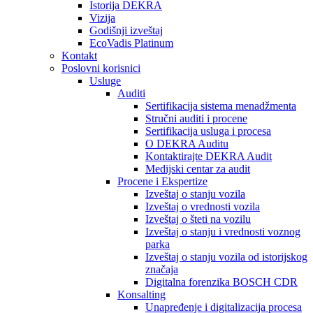
Istorija DEKRA
Vizija
Godišnji izveštaj
EcoVadis Platinum
Kontakt
Poslovni korisnici
Usluge
Auditi
Sertifikacija sistema menadžmenta
Stručni auditi i procene
Sertifikacija usluga i procesa
O DEKRA Auditu
Kontaktirajte DEKRA Audit
Medijski centar za audit
Procene i Ekspertize
Izveštaj o stanju vozila
Izveštaj o vrednosti vozila
Izveštaj o šteti na vozilu
Izveštaj o stanju i vrednosti voznog
parka
Izveštaj o stanju vozila od istorijskog
značaja
Digitalna forenzika BOSCH CDR
Konsalting
Unapređenje i digitalizacija procesa