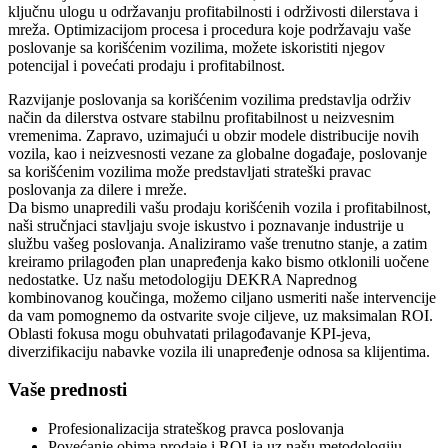
ključnu ulogu u održavanju profitabilnosti i održivosti dilerstava i
mreža. Optimizacijom procesa i procedura koje podržavaju vaše
poslovanje sa korišćenim vozilima, možete iskoristiti njegov
potencijal i povećati prodaju i profitabilnost.
Razvijanje poslovanja sa korišćenim vozilima predstavlja održiv
način da dilerstva ostvare stabilnu profitabilnost u neizvesnim
vremenima. Zapravo, uzimajući u obzir modele distribucije novih
vozila, kao i neizvesnosti vezane za globalne događaje, poslovanje
sa korišćenim vozilima može predstavljati strateški pravac
poslovanja za dilere i mreže.
Da bismo unapredili vašu prodaju korišćenih vozila i profitabilnost,
naši stručnjaci stavljaju svoje iskustvo i poznavanje industrije u
službu vašeg poslovanja. Analiziramo vaše trenutno stanje, a zatim
kreiramo prilagođen plan unapređenja kako bismo otklonili uočene
nedostatke. Uz našu metodologiju DEKRA Naprednog
kombinovanog koučinga, možemo ciljano usmeriti naše intervencije
da vam pomognemo da ostvarite svoje ciljeve, uz maksimalan ROI.
Oblasti fokusa mogu obuhvatati prilagođavanje KPI-jeva,
diverzifikaciju nabavke vozila ili unapređenje odnosa sa klijentima.
Vaše prednosti
Profesionalizacija strateškog pravca poslovanja
Povećanje obima prodaje i ROI-ja uz našu metodologiju