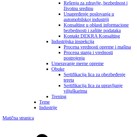
Rešenja za zdravlje, bezbednost i
životnu sredinu
Unapređenje poslovanja u
automobilskoj industriji
Konsalting u oblasti informacione
bezbednosti i zaštite podataka
Kontakt DEKRA Konsalting
Industrijska inspekcija
Procena vrednosti opreme i mašina
Procena stanja i vrednosti
postrojenja
Umeravanje merne opreme
Obuke
Sertifikacija lica za obezbeđenje
tereta
Sertifikacija lica za upravljanje
viljuškarima
Trening
Teme
Industrije
Matična stranica