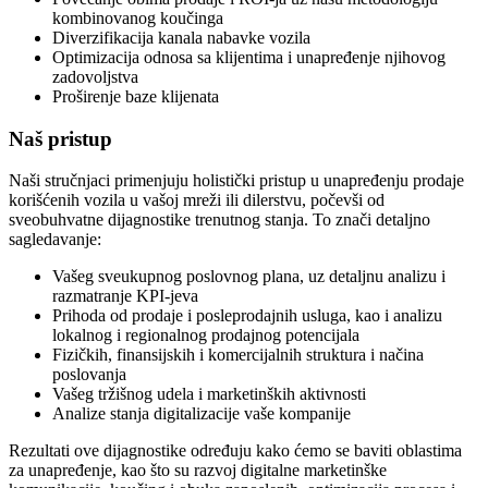
kombinovanog koučinga
Diverzifikacija kanala nabavke vozila
Optimizacija odnosa sa klijentima i unapređenje njihovog
zadovoljstva
Proširenje baze klijenata
Naš pristup
Naši stručnjaci primenjuju holistički pristup u unapređenju prodaje
korišćenih vozila u vašoj mreži ili dilerstvu, počevši od
sveobuhvatne dijagnostike trenutnog stanja. To znači detaljno
sagledavanje:
Vašeg sveukupnog poslovnog plana, uz detaljnu analizu i
razmatranje KPI-jeva
Prihoda od prodaje i posleprodajnih usluga, kao i analizu
lokalnog i regionalnog prodajnog potencijala
Fizičkih, finansijskih i komercijalnih struktura i načina
poslovanja
Vašeg tržišnog udela i marketinških aktivnosti
Analize stanja digitalizacije vaše kompanije
Rezultati ove dijagnostike određuju kako ćemo se baviti oblastima
za unapređenje, kao što su razvoj digitalne marketinške