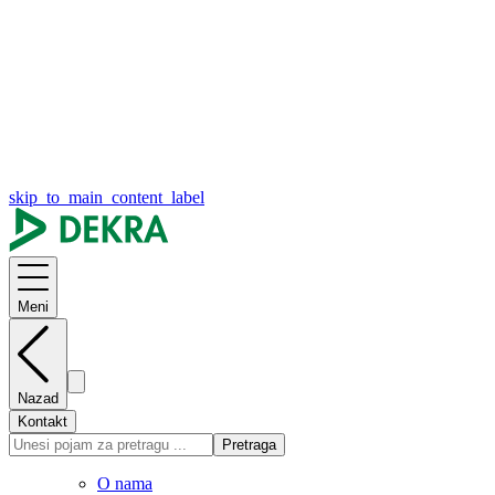
skip_to_main_content_label
Meni
Nazad
Kontakt
Pretraga
O nama