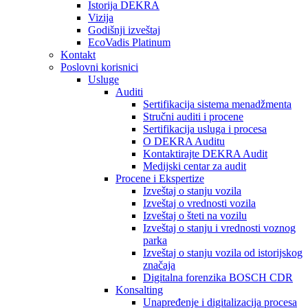
Istorija DEKRA
Vizija
Godišnji izveštaj
EcoVadis Platinum
Kontakt
Poslovni korisnici
Usluge
Auditi
Sertifikacija sistema menadžmenta
Stručni auditi i procene
Sertifikacija usluga i procesa
O DEKRA Auditu
Kontaktirajte DEKRA Audit
Medijski centar za audit
Procene i Ekspertize
Izveštaj o stanju vozila
Izveštaj o vrednosti vozila
Izveštaj o šteti na vozilu
Izveštaj o stanju i vrednosti voznog
parka
Izveštaj o stanju vozila od istorijskog
značaja
Digitalna forenzika BOSCH CDR
Konsalting
Unapređenje i digitalizacija procesa