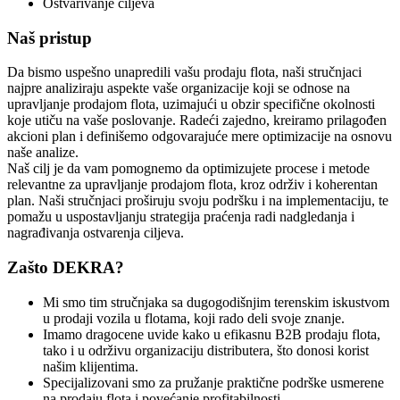
Ostvarivanje ciljeva
Naš pristup
Da bismo uspešno unapredili vašu prodaju flota, naši stručnjaci
najpre analiziraju aspekte vaše organizacije koji se odnose na
upravljanje prodajom flota, uzimajući u obzir specifične okolnosti
koje utiču na vaše poslovanje. Radeći zajedno, kreiramo prilagođen
akcioni plan i definišemo odgovarajuće mere optimizacije na osnovu
naše analize.
Naš cilj je da vam pomognemo da optimizujete procese i metode
relevantne za upravljanje prodajom flota, kroz održiv i koherentan
plan. Naši stručnjaci proširuju svoju podršku i na implementaciju, te
pomažu u uspostavljanju strategija praćenja radi nadgledanja i
nagrađivanja ostvarenja ciljeva.
Zašto DEKRA?
Mi smo tim stručnjaka sa dugogodišnjim terenskim iskustvom
u prodaji vozila u flotama, koji rado deli svoje znanje.
Imamo dragocene uvide kako u efikasnu B2B prodaju flota,
tako i u održivu organizaciju distributera, što donosi korist
našim klijentima.
Specijalizovani smo za pružanje praktične podrške usmerene
na prodaju flota i povećanje profitabilnosti.