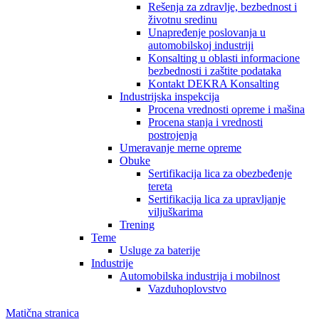
Rešenja za zdravlje, bezbednost i
životnu sredinu
Unapređenje poslovanja u
automobilskoj industriji
Konsalting u oblasti informacione
bezbednosti i zaštite podataka
Kontakt DEKRA Konsalting
Industrijska inspekcija
Procena vrednosti opreme i mašina
Procena stanja i vrednosti
postrojenja
Umeravanje merne opreme
Obuke
Sertifikacija lica za obezbeđenje
tereta
Sertifikacija lica za upravljanje
viljuškarima
Trening
Teme
Usluge za baterije
Industrije
Automobilska industrija i mobilnost
Vazduhoplovstvo
Matična stranica