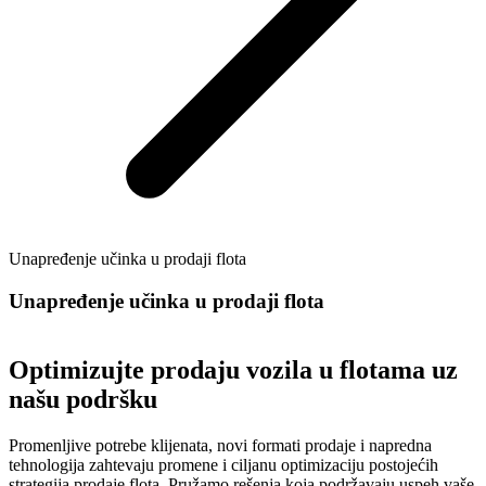
Unapređenje učinka u prodaji flota
Unapređenje učinka u prodaji flota
Optimizujte prodaju vozila u flotama uz
našu podršku
Promenljive potrebe klijenata, novi formati prodaje i napredna
tehnologija zahtevaju promene i ciljanu optimizaciju postojećih
strategija prodaje flota. Pružamo rešenja koja podržavaju uspeh vaše