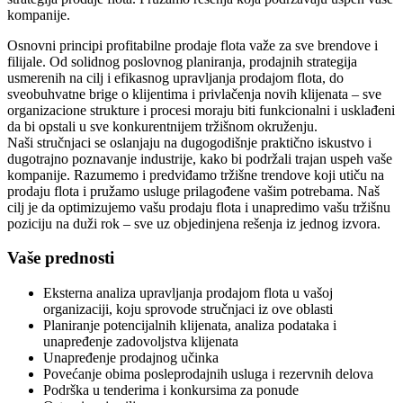
kompanije.
Osnovni principi profitabilne prodaje flota važe za sve brendove i
filijale. Od solidnog poslovnog planiranja, prodajnih strategija
usmerenih na cilj i efikasnog upravljanja prodajom flota, do
sveobuhvatne brige o klijentima i privlačenja novih klijenata – sve
organizacione strukture i procesi moraju biti funkcionalni i usklađeni
da bi opstali u sve konkurentnijem tržišnom okruženju.
Naši stručnjaci se oslanjaju na dugogodišnje praktično iskustvo i
dugotrajno poznavanje industrije, kako bi podržali trajan uspeh vaše
kompanije. Razumemo i predviđamo tržišne trendove koji utiču na
prodaju flota i pružamo usluge prilagođene vašim potrebama. Naš
cilj je da optimizujemo vašu prodaju flota i unapredimo vašu tržišnu
poziciju na duži rok – sve uz objedinjena rešenja iz jednog izvora.
Vaše prednosti
Eksterna analiza upravljanja prodajom flota u vašoj
organizaciji, koju sprovode stručnjaci iz ove oblasti
Planiranje potencijalnih klijenata, analiza podataka i
unapređenje zadovoljstva klijenata
Unapređenje prodajnog učinka
Povećanje obima posleprodajnih usluga i rezervnih delova
Podrška u tenderima i konkursima za ponude