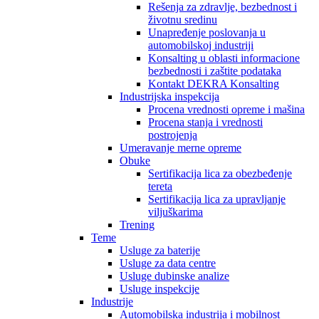
Rešenja za zdravlje, bezbednost i
životnu sredinu
Unapređenje poslovanja u
automobilskoj industriji
Konsalting u oblasti informacione
bezbednosti i zaštite podataka
Kontakt DEKRA Konsalting
Industrijska inspekcija
Procena vrednosti opreme i mašina
Procena stanja i vrednosti
postrojenja
Umeravanje merne opreme
Obuke
Sertifikacija lica za obezbeđenje
tereta
Sertifikacija lica za upravljanje
viljuškarima
Trening
Teme
Usluge za baterije
Usluge za data centre
Usluge dubinske analize
Usluge inspekcije
Industrije
Automobilska industrija i mobilnost