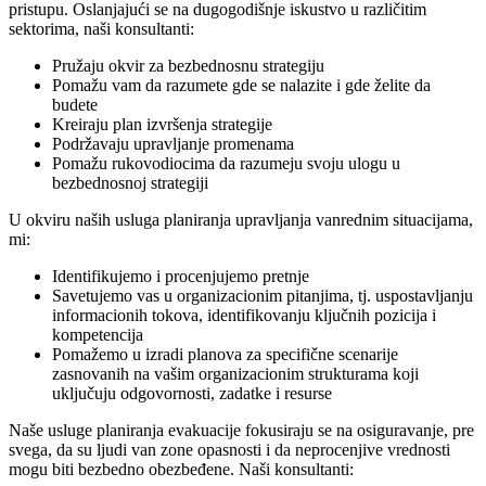
pristupu. Oslanjajući se na dugogodišnje iskustvo u različitim
sektorima, naši konsultanti:
Pružaju okvir za bezbednosnu strategiju
Pomažu vam da razumete gde se nalazite i gde želite da
budete
Kreiraju plan izvršenja strategije
Podržavaju upravljanje promenama
Pomažu rukovodiocima da razumeju svoju ulogu u
bezbednosnoj strategiji
U okviru naših usluga planiranja upravljanja vanrednim situacijama,
mi:
Identifikujemo i procenjujemo pretnje
Savetujemo vas u organizacionim pitanjima, tj. uspostavljanju
informacionih tokova, identifikovanju ključnih pozicija i
kompetencija
Pomažemo u izradi planova za specifične scenarije
zasnovanih na vašim organizacionim strukturama koji
uključuju odgovornosti, zadatke i resurse
Naše usluge planiranja evakuacije fokusiraju se na osiguravanje, pre
svega, da su ljudi van zone opasnosti i da neprocenjive vrednosti
mogu biti bezbedno obezbeđene. Naši konsultanti: