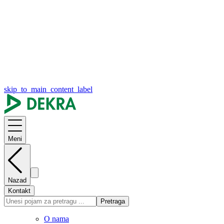
skip_to_main_content_label
Meni
Nazad
Kontakt
Pretraga
O nama