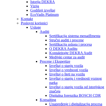
Istorija DEKRA
Vizija
Godišnji izveštaj
EcoVadis Platinum
Kontakt
Poslovni korisnici
Usluge
Auditi
Sertifikacija sistema menadžmenta
Stručni auditi i procene
Sertifikacija usluga i procesa
O DEKRA Auditu
Kontaktirajte DEKRA Audit
Medijski centar za audit
Procene i Ekspertize
Izveštaj o stanju vozila
Izveštaj o vrednosti vozila
Izveštaj o šteti na vozilu
Izveštaj o stanju i vrednosti voznog
parka
Izveštaj o stanju vozila od istorijskog
značaja
Digitalna forenzika BOSCH CDR
Konsalting
Unapređenje i digitalizacija procesa