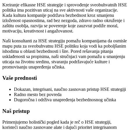
Kreiranje efikasne HSE strategije i sprovođenje sveobuhvatnih HSE
politika ima pozitivan uticaj na sve aktivnosti vaše organizacije.
Kada kultura kompanije podržava bezbednost kroz smanjenu
izloženost opasnostima, rad bez nezgoda, zdravo radno okruženje i
zaštitu osoblja, razvija se poverenje koje zauzvrat podiže moral,
motivaciju, kreativnost i angažovanost.
Naši konsultanti za HSE strategiju pomažu kompanijama da osmisle
mapu puta za sveobuhvatnu HSE politiku koja vodi ka poboljšanim
ishodima u oblasti bezbednosti i šire. Pored rešavanja pitanja
usklađenosti sa propisima, naši stručnjaci vam pomažu u smanjenju
uticaja na životnu sredinu, stvaranju podržavajuće kulture i
promovisanju unapređenja učinka.
Vaše prednosti
Dokazan, integrisani, naučno zasnovan pristup HSE strategiji
Radno mesto bez povreda
Dugoročna i održiva unapređenja bezbednosnog učinka
Naš pristup
Primenjujemo holistički pogled kada je reč o HSE strategiji,
koristeći naučno zasnovane alate i dajući prioritet integrisanom