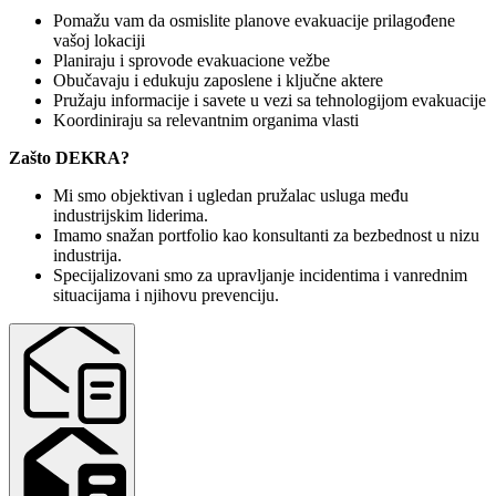
Pomažu vam da osmislite planove evakuacije prilagođene
vašoj lokaciji
Planiraju i sprovode evakuacione vežbe
Obučavaju i edukuju zaposlene i ključne aktere
Pružaju informacije i savete u vezi sa tehnologijom evakuacije
Koordiniraju sa relevantnim organima vlasti
Zašto DEKRA?
Mi smo objektivan i ugledan pružalac usluga među
industrijskim liderima.
Imamo snažan portfolio kao konsultanti za bezbednost u nizu
industrija.
Specijalizovani smo za upravljanje incidentima i vanrednim
situacijama i njihovu prevenciju.